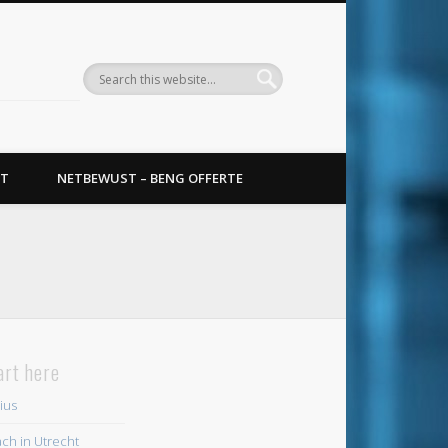
T
NETBEWUST – BENG OFFERTE
art here
ius
ch in Utrecht