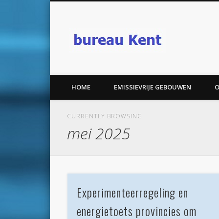
bureau K
HOME
EMISSIEVRIJE GEBOUWEN
O
CURRENTLY BROWSING
mei 2025
Experimenteerregeling en
energietoets provincies om