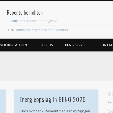
Recente berichten
ent
Er komt een crisiwet netcongestie
BENG optimaliseren met second opinion
Eis aan piekverbruik elektriciteit nieuwe woningen
VER BUREAU KENT
AERIUS
BENG SERVICE
CONTAC
Roestige BENG krijgt flinke upgrade
EPBD IV leidt naar nieuwe energielabelsystematiek
Recente reacties
Archieven
juli 2026
juni 2026
St
Energieopslag in BENG 2026
mei 2026
Aer
april 2026
Sinds oktober 2024 werkt men aan wijzigingen
Coa