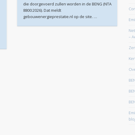
die doorgevoerd zullen worden in de BENG (NTA
maart 2026
Con
8800:2026). Dat meldt
gebouwenergieprestatie.nl op de site. …
februari 2026
Emi
januari 2026
Net
– A
december 2025
Zer
oktober 2025
Ken
juni 2025
Ove
mei 2025
BEN
maart 2025
BEN
februari 2025
BEN
januari 2025
Emi
december 2024
blo
november 2024