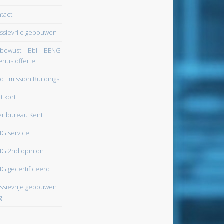
tact
ssievrije gebouwen
bewust – Bbl – BENG
erius offerte
o Emission Buildings
t kort
r bureau Kent
G service
G 2nd opinion
G gecertificeerd
ssievrije gebouwen
g