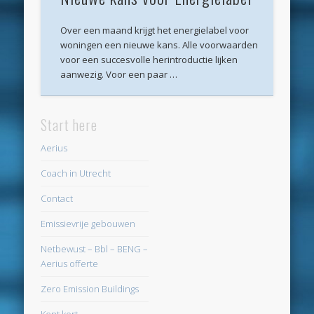
februari 2018
Over een maand krijgt het energielabel voor
januari 2018
woningen een nieuwe kans. Alle voorwaarden
voor een succesvolle herintroductie lijken
december 2017
aanwezig. Voor een paar …
november 2017
oktober 2017
Start here
september 2017
Aerius
augustus 2017
Coach in Utrecht
juni 2017
Contact
april 2017
Emissievrije gebouwen
maart 2017
Netbewust – Bbl – BENG –
Aerius offerte
februari 2017
Zero Emission Buildings
oktober 2016
Kent kort