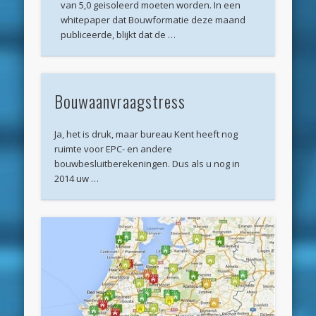
van 5,0 geisoleerd moeten worden. In een
mei 2020
whitepaper dat Bouwformatie deze maand
april 2020
publiceerde, blijkt dat de …
maart 2020
februari 2020
Bouwaanvraagstress
januari 2020
Ja, het is druk, maar bureau Kent heeft nog
december 2019
ruimte voor EPC- en andere
november 2019
bouwbesluitberekeningen. Dus als u nog in
2014 uw …
oktober 2019
september 2019
augustus 2019
mei 2019
april 2019
maart 2019