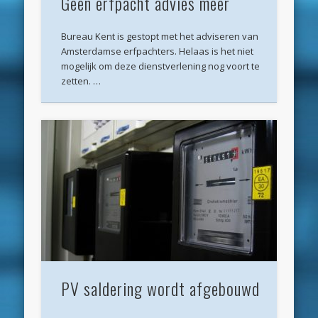
Geen erfpacht advies meer
maart 2022
Bureau Kent is gestopt met het adviseren van
december 2021
Amsterdamse erfpachters. Helaas is het niet
mogelijk om deze dienstverlening nog voort te
april 2021
zetten. …
februari 2021
januari 2021
december 2020
november 2020
oktober 2020
september 2020
augustus 2020
juli 2020
PV saldering wordt afgebouwd
juni 2020