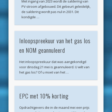
Met ingang van 2023 wordt de saldering van
mei 2020
PV-stroom afgebouwd. Dit gebeurt geleidelijk,
de saldering wordt pas nul in 2031. Dit
april 2020
kondigde …
maart 2020
februari 2020
Inloopspreekuur van het gas los
januari 2020
en NOM geannuleerd
december 2019
november 2019
Het inloopspreekuur dat was aangekondigd
oktober 2019
voor dinsdag 21 mei is geannuleerd. U wilt van
het gas los? Of u moet van het …
september 2019
augustus 2019
mei 2019
EPC met 10% korting
april 2019
Opdrachtgevers die in de maand mei een prijs
maart 2019