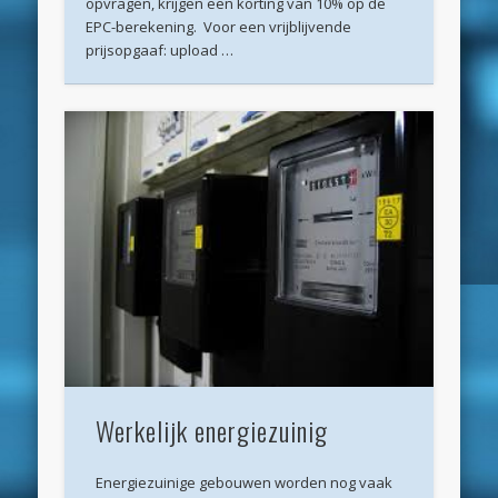
opvragen, krijgen een korting van 10% op de
EPC-berekening. Voor een vrijblijvende
februari 2019
prijsopgaaf: upload …
januari 2019
december 2018
november 2018
oktober 2018
september 2018
augustus 2018
juli 2018
juni 2018
mei 2018
Werkelijk energiezuinig
april 2018
maart 2018
Energiezuinige gebouwen worden nog vaak