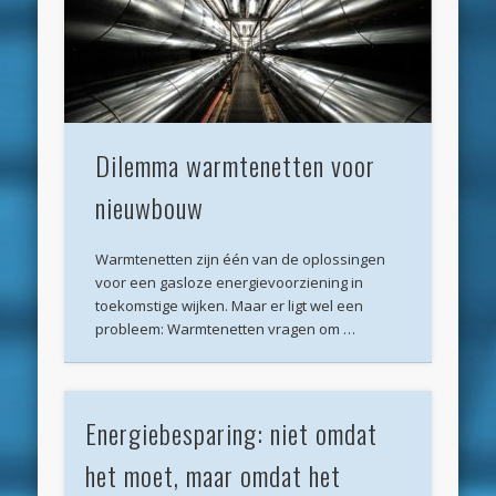
Archieven
juli 2026
juni 2026
mei 2026
Dilemma warmtenetten voor
april 2026
nieuwbouw
maart 2026
Warmtenetten zijn één van de oplossingen
februari 2026
voor een gasloze energievoorziening in
januari 2026
toekomstige wijken. Maar er ligt wel een
probleem: Warmtenetten vragen om …
december 2025
oktober 2025
Energiebesparing: niet omdat
juni 2025
het moet, maar omdat het
mei 2025