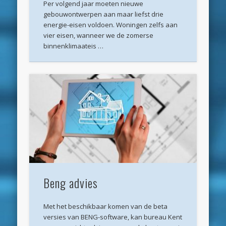
Per volgend jaar moeten nieuwe
mei 2020
gebouwontwerpen aan maar liefst drie
april 2020
energie-eisen voldoen. Woningen zelfs aan
vier eisen, wanneer we de zomerse
maart 2020
binnenklimaateis …
februari 2020
januari 2020
december 2019
november 2019
oktober 2019
september 2019
augustus 2019
Beng advies
mei 2019
april 2019
Met het beschikbaar komen van de beta
versies van BENG-software, kan bureau Kent
maart 2019