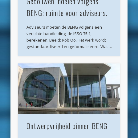
Gebouwen indelen volgens
maart 2022
BENG; ruimte voor adviseurs.
december 2021
Adviseurs moeten de BENG volgens een
april 2021
verlichte handleiding, de ISSO 75.1,
berekenen. Beeld: Rob Oo. Het werk wordt
februari 2021
gestandaardiseerd en geformaliseerd. Wat …
januari 2021
december 2020
november 2020
oktober 2020
september 2020
augustus 2020
juli 2020
Ontwerpvrijheid binnen BENG
juni 2020