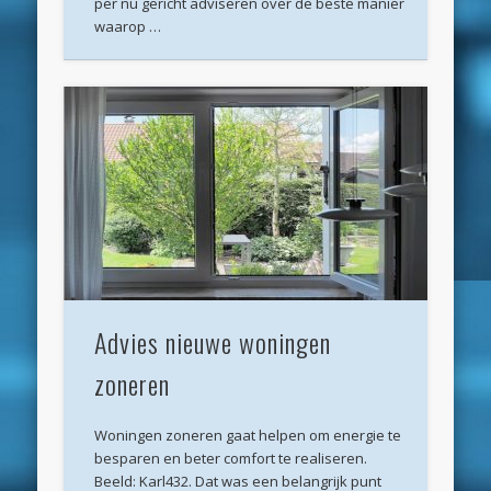
per nu gericht adviseren over de beste manier
waarop …
februari 2019
januari 2019
december 2018
november 2018
oktober 2018
september 2018
augustus 2018
juli 2018
Advies nieuwe woningen
juni 2018
zoneren
mei 2018
april 2018
Woningen zoneren gaat helpen om energie te
besparen en beter comfort te realiseren.
maart 2018
Beeld: Karl432. Dat was een belangrijk punt