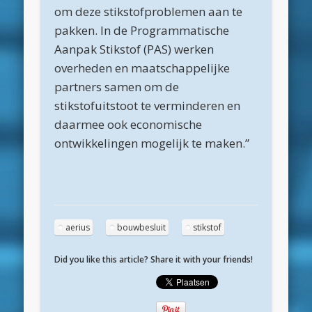
mei 2020
om deze stikstofproblemen aan te
pakken. In de Programmatische
april 2020
Aanpak Stikstof (PAS) werken
maart 2020
overheden en maatschappelijke
februari 2020
partners samen om de
stikstofuitstoot te verminderen en
januari 2020
daarmee ook economische
december 2019
ontwikkelingen mogelijk te maken.”
november 2019
oktober 2019
september 2019
aerius
bouwbesluit
stikstof
augustus 2019
mei 2019
Did you like this article? Share it with your friends!
april 2019
maart 2019