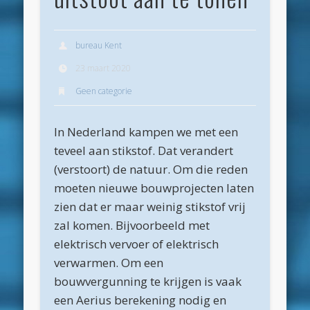
Archieven
juli 2026
bureau Kent
juni 2026
23 maart 2020
Geen categorie
mei 2026
april 2026
In Nederland kampen we met een
maart 2026
teveel aan stikstof. Dat verandert
februari 2026
(verstoort) de natuur. Om die reden
moeten nieuwe bouwprojecten laten
januari 2026
zien dat er maar weinig stikstof vrij
december 2025
zal komen. Bijvoorbeeld met
oktober 2025
elektrisch vervoer of elektrisch
verwarmen. Om een
juni 2025
bouwvergunning te krijgen is vaak
mei 2025
een Aerius berekening nodig en