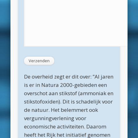
maart 2022
december 2021
april 2021
februari 2021
januari 2021
december 2020
november 2020
De overheid zegt er dit over: ”Al jaren
is er in Natura 2000-gebieden een
oktober 2020
overschot aan stikstof (ammoniak en
september 2020
stikstofoxiden). Dit is schadelijk voor
augustus 2020
de natuur. Het belemmert ook
vergunningverlening voor
juli 2020
economische activiteiten. Daarom
juni 2020
heeft het Rijk het initiatief genomen