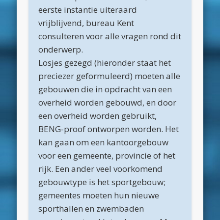
eerste instantie uiteraard
maart 2022
vrijblijvend, bureau Kent
december 2021
consulteren voor alle vragen rond dit
onderwerp.
april 2021
Losjes gezegd (hieronder staat het
februari 2021
preciezer geformuleerd) moeten alle
januari 2021
gebouwen die in opdracht van een
overheid worden gebouwd, en door
december 2020
een overheid worden gebruikt,
november 2020
BENG-proof ontworpen worden. Het
oktober 2020
kan gaan om een kantoorgebouw
voor een gemeente, provincie of het
september 2020
rijk. Een ander veel voorkomend
augustus 2020
gebouwtype is het sportgebouw;
juli 2020
gemeentes moeten hun nieuwe
sporthallen en zwembaden
juni 2020