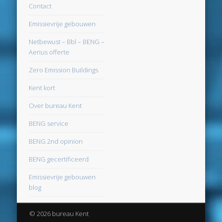
september 2016
Contact
augustus 2016
Emissievrije gebouwen
juni 2016
Netbewust – Bbl – BENG –
Aerius offerte
mei 2016
Zero Emission Buildings
april 2016
Kent kort
maart 2016
Over bureau Kent
februari 2016
BENG service
januari 2016
BENG 2nd opinion
december 2015
BENG gecertificeerd
november 2015
Emissievrije gebouwen
oktober 2015
blog
september 2015
© 2026 bureau Kent
augustus 2015