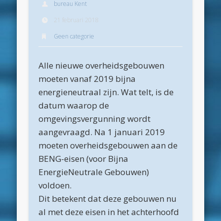
bureau Kent
Archieven
21 februari 2018
juli 2026
Geen categorie
juni 2026
Alle nieuwe overheidsgebouwen
mei 2026
moeten vanaf 2019 bijna
april 2026
energieneutraal zijn. Wat telt, is de
maart 2026
datum waarop de
omgevingsvergunning wordt
februari 2026
aangevraagd. Na 1 januari 2019
januari 2026
moeten overheidsgebouwen aan de
december 2025
BENG-eisen (voor Bijna
EnergieNeutrale Gebouwen)
oktober 2025
voldoen.
juni 2025
Dit betekent dat deze gebouwen nu
mei 2025
al met deze eisen in het achterhoofd