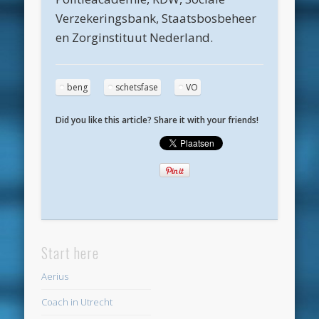
februari 2018
Verzekeringsbank, Staatsbosbeheer
en Zorginstituut Nederland.
januari 2018
december 2017
beng
schetsfase
VO
november 2017
oktober 2017
Did you like this article? Share it with your friends!
september 2017
augustus 2017
juni 2017
april 2017
maart 2017
Start here
februari 2017
Aerius
oktober 2016
Coach in Utrecht