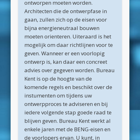
ontworpen moeten worden.
maart 2025
Architecten die de ontwerpfase in
februari 2025
gaan, zullen zich op de eisen voor
januari 2025
bijna energieneutraal bouwen
moeten orienteren. Uiteraard is het
december 2024
mogelijk om daar richtlijnen voor te
november 2024
geven. Wanneer er een voorlopig
oktober 2024
ontwerp is, kan daar een concreet
advies over gegeven worden. Bureau
september 2024
Kent is op de hoogte van de
juni 2024
komende regels en beschikt over de
april 2024
instumenten om tijdens uw
ontwerpproces te adviseren en bij
maart 2024
iedere volgende stap goede raad te
februari 2024
blijven geven. Bureau Kent werkt al
november 2022
enkele jaren met de BENG-eisen en
de voorlopers ervan. U kunt, in
oktober 2022