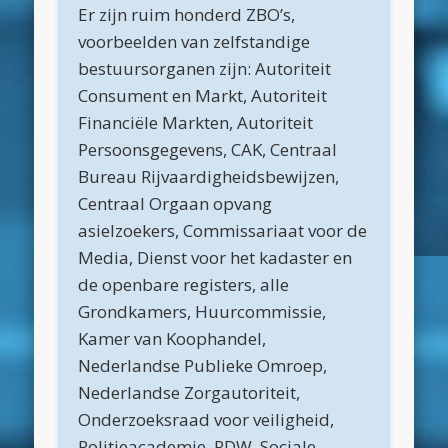
Er zijn ruim honderd ZBO’s,
februari 2019
voorbeelden van zelfstandige
bestuursorganen zijn: Autoriteit
januari 2019
Consument en Markt, Autoriteit
december 2018
Financiële Markten, Autoriteit
november 2018
Persoonsgegevens, CAK, Centraal
Bureau Rijvaardigheidsbewijzen,
oktober 2018
Centraal Orgaan opvang
september 2018
asielzoekers, Commissariaat voor de
augustus 2018
Media, Dienst voor het kadaster en
de openbare registers, alle
juli 2018
Grondkamers, Huurcommissie,
juni 2018
Kamer van Koophandel,
mei 2018
Nederlandse Publieke Omroep,
Nederlandse Zorgautoriteit,
april 2018
Onderzoeksraad voor veiligheid,
maart 2018
Politieacademie, RDW, Sociale