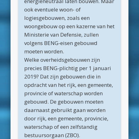
energieneutraal laten bouwen. Maar
mei 2020
ook eventuele woon- of
april 2020
logiesgebouwen, zoals een
woongebouw op een kazerne van het
maart 2020
Ministerie van Defensie, zullen
februari 2020
volgens BENG-eisen gebouwd
januari 2020
moeten worden.
Welke overheidsgebouwen zijn
december 2019
precies BENG-plichtig per 1 januari
november 2019
2019? Dat zijn gebouwen die in
oktober 2019
opdracht van het rijk, een gemeente,
provincie of waterschap worden
september 2019
gebouwd. De gebouwen moeten
augustus 2019
daarnaast gebruikt gaan worden
mei 2019
door rijk, een gemeente, provincie,
waterschap of een zelfstandig
april 2019
bestuursorgaan (ZBO).
maart 2019