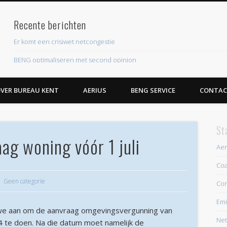
Recente berichten
ent
Er komt een crisiwet netcongestie
BENG optimaliseren met second opinion
Eis aan piekverbruik elektriciteit nieuwe woningen
VER BUREAU KENT
AERIUS
BENG SERVICE
CONTAC
Roestige BENG krijgt flinke upgrade
EPBD IV leidt naar nieuwe energielabelsystematiek
St
Recente reacties
ag woning vóór 1 juli
Archieven
Aer
Coa
juli 2026
Geen categorie
Con
juni 2026
Emi
mei 2026
e aan om de aanvraag omgevingsvergunning van
Net
april 2026
4 te doen. Na die datum moet namelijk de