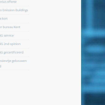
erius offerte
o Emission Buildings
t kort
r bureau Kent
G service
G 2nd opinion
G gecertificeerd
ssievrije gebouwen
g