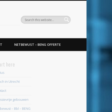
T
NETBEWUST – BENG OFFERTE
art here
ius
ch in Utrecht
tact
ssievrije gebouwen
bewust – Bbl – BENG