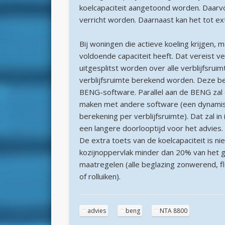
koelcapaciteit aangetoond worden. Daarv
verricht worden. Daarnaast kan het tot e
Bij woningen die actieve koeling krijgen, 
voldoende capaciteit heeft. Dat vereist v
uitgesplitst worden over alle verblijfsru
verblijfsruimte berekend worden. Deze b
BENG-software. Parallel aan de BENG za
maken met andere software (een dynamis
berekening per verblijfsruimte). Dat zal i
een langere doorlooptijd voor het advies.
De extra toets van de koelcapaciteit is ni
kozijnoppervlak minder dan 20% van het 
maatregelen (alle beglazing zonwerend, f
of rolluiken).
advies
beng
NTA 8800