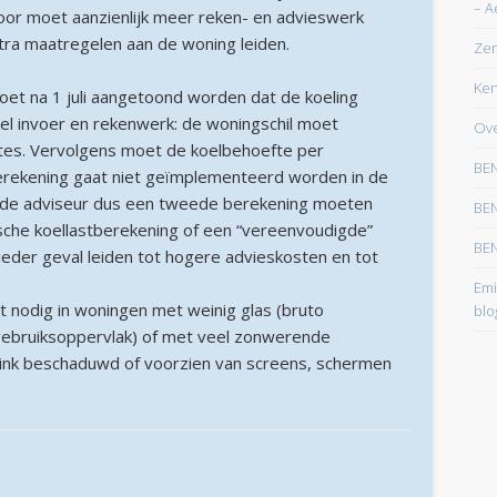
– A
oor moet aanzienlijk meer reken- en advieswerk
maart 2026
xtra maatregelen aan de woning leiden.
Zer
februari 2026
Ken
moet na 1 juli aangetoond worden dat de koeling
januari 2026
eel invoer en rekenwerk: de woningschil moet
Ove
december 2025
imtes. Vervolgens moet de koelbehoefte per
BEN
erekening gaat niet geïmplementeerd worden in de
oktober 2025
l de adviseur dus een tweede berekening moeten
BEN
juni 2025
che koellastberekening of een “vereenvoudigde”
BEN
n ieder geval leiden tot hogere advieskosten en tot
mei 2025
Emi
maart 2025
et nodig in woningen met weinig glas (bruto
blo
gebruiksoppervlak) of met veel zonwerende
februari 2025
link beschaduwd of voorzien van screens, schermen
januari 2025
december 2024
november 2024