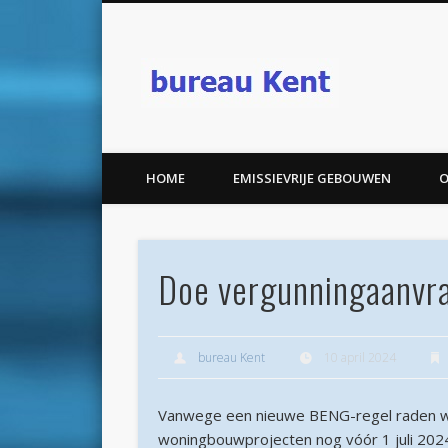
bureau K
HOME
EMISSIEVRIJE GEBOUWEN
O
Doe vergunningaanvra
bureau Kent
10 april 2024
Vanwege een nieuwe BENG-regel raden w
woningbouwprojecten nog vóór 1 juli 202