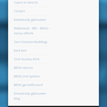
Coach in Utrecht
maart 2022
Contact
december 2021
Emissievrije gebouwen
april 2021
Netbewust – Bbl – BENG –
februari 2021
Aerius offerte
januari 2021
Zero Emission Buildings
december 2020
Kent kort
november 2020
Over bureau Kent
oktober 2020
BENG service
september 2020
BENG 2nd opinion
augustus 2020
BENG gecertificeerd
juli 2020
Emissievrije gebouwen
blog
juni 2020