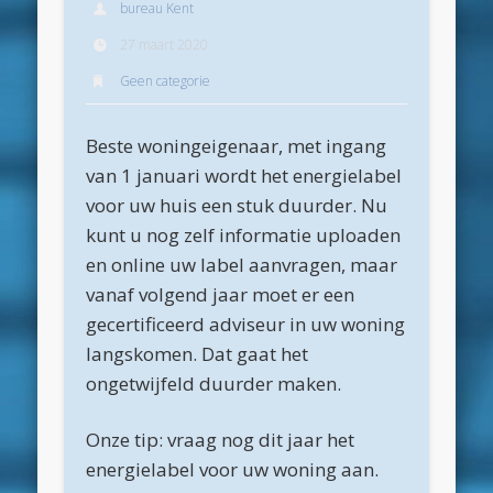
bureau Kent
Archieven
27 maart 2020
juli 2026
Geen categorie
juni 2026
Beste woningeigenaar, met ingang
mei 2026
van 1 januari wordt het energielabel
april 2026
voor uw huis een stuk duurder. Nu
maart 2026
kunt u nog zelf informatie uploaden
en online uw label aanvragen, maar
februari 2026
vanaf volgend jaar moet er een
januari 2026
gecertificeerd adviseur in uw woning
december 2025
langskomen. Dat gaat het
ongetwijfeld duurder maken.
oktober 2025
juni 2025
Onze tip: vraag nog dit jaar het
mei 2025
energielabel voor uw woning aan.