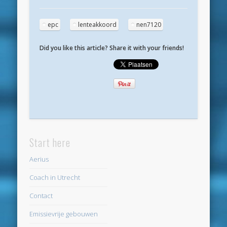
mei 2020
april 2020
epc
lenteakkoord
nen7120
maart 2020
Did you like this article? Share it with your friends!
februari 2020
januari 2020
december 2019
november 2019
oktober 2019
Start here
september 2019
Aerius
augustus 2019
Coach in Utrecht
mei 2019
Contact
april 2019
Emissievrije gebouwen
maart 2019