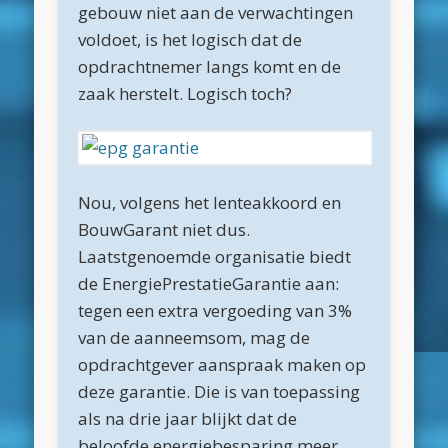
maart 2025
gebouw niet aan de verwachtingen
voldoet, is het logisch dat de
februari 2025
opdrachtnemer langs komt en de
januari 2025
zaak herstelt. Logisch toch?
december 2024
november 2024
oktober 2024
Nou, volgens het lenteakkoord en
september 2024
BouwGarant niet dus.
Laatstgenoemde organisatie biedt
juni 2024
de EnergiePrestatieGarantie aan:
april 2024
tegen een extra vergoeding van 3%
maart 2024
van de aanneemsom, mag de
opdrachtgever aanspraak maken op
februari 2024
deze garantie. Die is van toepassing
november 2022
als na drie jaar blijkt dat de
oktober 2022
beloofde energiebesparing meer