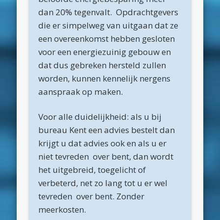
dan 20% tegenvalt. Opdrachtgevers
maart 2022
die er simpelweg van uitgaan dat ze
december 2021
een overeenkomst hebben gesloten
april 2021
voor een energiezuinig gebouw en
dat dus gebreken hersteld zullen
februari 2021
worden, kunnen kennelijk nergens
januari 2021
aanspraak op maken.
december 2020
Voor alle duidelijkheid: als u bij
november 2020
bureau Kent een advies bestelt dan
oktober 2020
krijgt u dat advies ook en als u er
niet tevreden over bent, dan wordt
september 2020
het uitgebreid, toegelicht of
augustus 2020
verbeterd, net zo lang tot u er wel
juli 2020
tevreden over bent. Zonder
meerkosten.
juni 2020