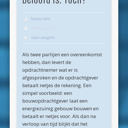
Archieven
juli 2026
bureau Kent
juni 2026
9 februari 2015
Geen categorie
mei 2026
april 2026
Als twee partijen een overeenkomst
maart 2026
hebben, dan levert de
februari 2026
opdrachtnemer wat er is
afgesproken en de opdrachtgever
januari 2026
betaalt netjes de rekening. Een
december 2025
simpel voorbeeld: een
oktober 2025
bouwopdrachtgever laat een
energiezuinig gebouw bouwen en
juni 2025
betaalt er netjes voor. Als dan na
mei 2025
verloop van tijd blijkt dat het