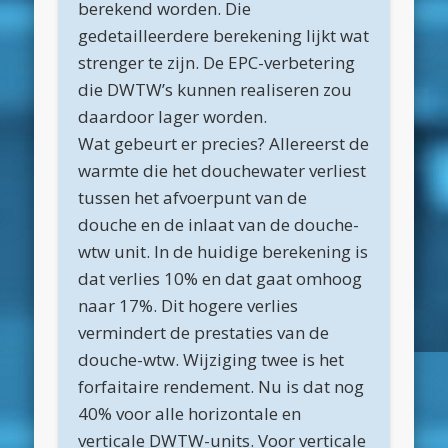
berekend worden. Die
maart 2025
gedetailleerdere berekening lijkt wat
februari 2025
strenger te zijn. De EPC-verbetering
januari 2025
die DWTW’s kunnen realiseren zou
daardoor lager worden.
december 2024
Wat gebeurt er precies? Allereerst de
november 2024
warmte die het douchewater verliest
oktober 2024
tussen het afvoerpunt van de
douche en de inlaat van de douche-
september 2024
wtw unit. In de huidige berekening is
juni 2024
dat verlies 10% en dat gaat omhoog
april 2024
naar 17%. Dit hogere verlies
vermindert de prestaties van de
maart 2024
douche-wtw. Wijziging twee is het
februari 2024
forfaitaire rendement. Nu is dat nog
november 2022
40% voor alle horizontale en
verticale DWTW-units. Voor verticale
oktober 2022