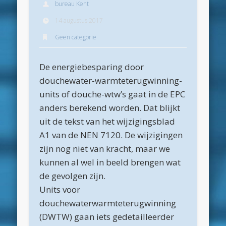
bureau Kent
Archieven
14 augustus 2017
juli 2026
Geen categorie
juni 2026
De energiebesparing door
mei 2026
douchewater-warmteterugwinning-
april 2026
units of douche-wtw’s gaat in de EPC
maart 2026
anders berekend worden. Dat blijkt
uit de tekst van het wijzigingsblad
februari 2026
A1 van de NEN 7120. De wijzigingen
januari 2026
zijn nog niet van kracht, maar we
december 2025
kunnen al wel in beeld brengen wat
de gevolgen zijn.
oktober 2025
Units voor
juni 2025
douchewaterwarmteterugwinning
mei 2025
(DWTW) gaan iets gedetailleerder