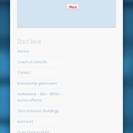
februari 2018
januari 2018
december 2017
november 2017
Start here
oktober 2017
Aerius
september 2017
Coach in Utrecht
augustus 2017
Contact
juni 2017
Emissievrije gebouwen
april 2017
Netbewust – Bbl – BENG –
Aerius offerte
maart 2017
Zero Emission Buildings
februari 2017
Kent kort
oktober 2016
Over bureau Kent