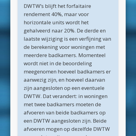
DWTW’s blijft het forfaitaire
maart 2022
rendement 40%, maar voor
december 2021
horizontale units wordt het
gehalveerd naar 20%. De derde en
april 2021
laatste wijziging is een verfijning van
februari 2021
de berekening voor woningen met
januari 2021
meerdere badkamers. Momenteel
wordt niet in de beoordeling
december 2020
meegenomen hoeveel badkamers er
november 2020
aanwezig zijn, en hoeveel daarvan
oktober 2020
zijn aangesloten op een eventuele
DWTW. Dat verandert: in woningen
september 2020
met twee badkamers moeten de
augustus 2020
afvoeren van beide badkamers op
juli 2020
een DWTW aangesloten zijn. Beide
afvoeren mogen op dezelfde DWTW
juni 2020