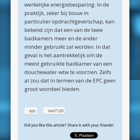
werkelijke energiebesparing. In de
februari 2019
praktijk, zeker bij bouw in
particulier opdrachtgeverschap, kan
januari 2019
bekend zijn dat een van de twee
december 2018
badkamers meer en de ander
november 2018
minder gebruikt zal worden. In dat
geval is het aantrekkelijk om de
oktober 2018
meest gebruikte badkamer van een
september 2018
douchewater-wtw te voorzien. Zelfs
augustus 2018
al zou dat in termen van de EPC geen
groot voordeel bieden.
juli 2018
juni 2018
epc
nen7120
mei 2018
april 2018
Did you like this article? Share it with your friends!
maart 2018