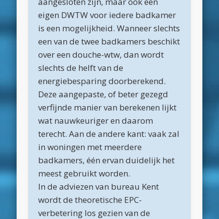
aangesloten zijn, maar ook een
mei 2020
eigen DWTW voor iedere badkamer
april 2020
is een mogelijkheid. Wanneer slechts
een van de twee badkamers beschikt
maart 2020
over een douche-wtw, dan wordt
februari 2020
slechts de helft van de
januari 2020
energiebesparing doorberekend.
Deze aangepaste, of beter gezegd
december 2019
verfijnde manier van berekenen lijkt
november 2019
wat nauwkeuriger en daarom
oktober 2019
terecht. Aan de andere kant: vaak zal
in woningen met meerdere
september 2019
badkamers, één ervan duidelijk het
augustus 2019
meest gebruikt worden.
mei 2019
In de adviezen van bureau Kent
wordt de theoretische EPC-
april 2019
verbetering los gezien van de
maart 2019