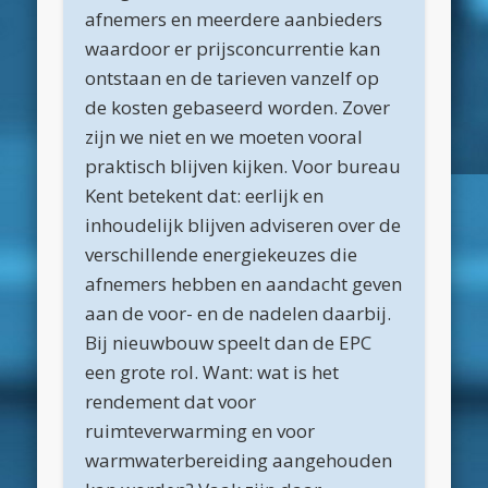
afnemers en meerdere aanbieders
juli 2015
waardoor er prijsconcurrentie kan
juni 2015
ontstaan en de tarieven vanzelf op
mei 2015
de kosten gebaseerd worden. Zover
zijn we niet en we moeten vooral
april 2015
praktisch blijven kijken. Voor bureau
maart 2015
Kent betekent dat: eerlijk en
februari 2015
inhoudelijk blijven adviseren over de
verschillende energiekeuzes die
januari 2015
afnemers hebben en aandacht geven
december 2014
aan de voor- en de nadelen daarbij.
november 2014
Bij nieuwbouw speelt dan de EPC
een grote rol. Want: wat is het
oktober 2014
rendement dat voor
september 2014
ruimteverwarming en voor
Categorieën
warmwaterbereiding aangehouden