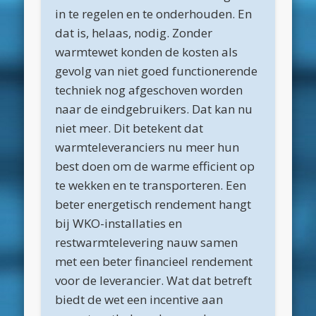
in te regelen en te onderhouden. En
maart 2022
dat is, helaas, nodig. Zonder
december 2021
warmtewet konden de kosten als
gevolg van niet goed functionerende
april 2021
techniek nog afgeschoven worden
februari 2021
naar de eindgebruikers. Dat kan nu
januari 2021
niet meer. Dit betekent dat
warmteleveranciers nu meer hun
december 2020
best doen om de warme efficient op
november 2020
te wekken en te transporteren. Een
oktober 2020
beter energetisch rendement hangt
bij WKO-installaties en
september 2020
restwarmtelevering nauw samen
augustus 2020
met een beter financieel rendement
juli 2020
voor de leverancier. Wat dat betreft
biedt de wet een incentive aan
juni 2020