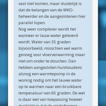
vast niet komen, maar duidelijk is
februari 2019
dat de belangen van de WKO-
beheerder en de aangeslotenen hier
januari 2019
parallel lopen.
december 2018
Nog weer complexer wordt het
november 2018
wanneer er lauw water geleverd
wordt. Water van 35 graden
oktober 2018
bijvoorbeeld, misschien wel warm
september 2018
genoeg voor vloerverwarming maar
augustus 2018
niet om onder te douchen. Dan
hebben aangesloten huishoudens
juli 2018
alsnog een warmtepomp in de
juni 2018
woning nodig om het lauwe water
mei 2018
op te warmen naar een bruikbare
temperatuur van 65 graden. De wet
april 2018
is daar wel van toepassing hoewel
maart 2018
duidelijk is dat de eindafnemer