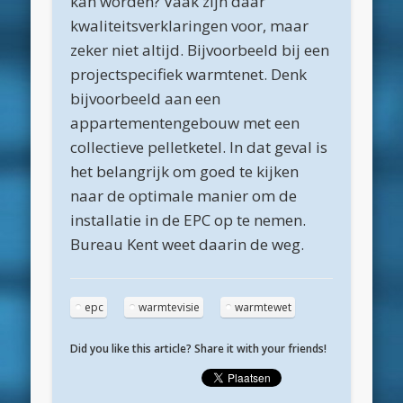
kan worden? Vaak zijn daar
Geen categorie
kwaliteitsverklaringen voor, maar
Meta
zeker niet altijd. Bijvoorbeeld bij een
Inloggen
projectspecifiek warmtenet. Denk
Berichten feed
bijvoorbeeld aan een
appartementengebouw met een
Reacties feed
collectieve pelletketel. In dat geval is
WordPress.org
het belangrijk om goed te kijken
naar de optimale manier om de
installatie in de EPC op te nemen.
Bureau Kent weet daarin de weg.
epc
warmtevisie
warmtewet
Did you like this article? Share it with your friends!