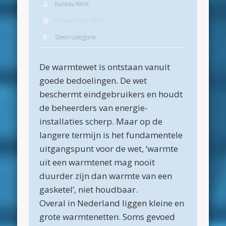
bureau Kent
Archieven
6 november 2017
juli 2026
Geen categorie
juni 2026
De warmtewet is ontstaan vanuit
mei 2026
goede bedoelingen. De wet
april 2026
beschermt eindgebruikers en houdt
maart 2026
de beheerders van energie-
installaties scherp. Maar op de
februari 2026
langere termijn is het fundamentele
januari 2026
uitgangspunt voor de wet, ‘warmte
december 2025
uit een warmtenet mag nooit
duurder zijn dan warmte van een
oktober 2025
gasketel’, niet houdbaar.
juni 2025
Overal in Nederland liggen kleine en
mei 2025
grote warmtenetten. Soms gevoed