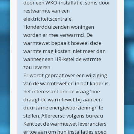
door een WKO-installatie, soms door
maart 2025
restwarmte van een
februari 2025
elektriciteitscentrale.
januari 2025
Honderdduizenden woningen
worden er mee verwarmd. De
december 2024
warmtewet bepaalt hoeveel deze
november 2024
warmte mag kosten: niet meer dan
oktober 2024
wanneer een HR-ketel de warmte
zou leveren.
september 2024
Er wordt gepraat over een wijziging
juni 2024
van de warmtewet en in dat kader is
april 2024
het interessant om de vraag ‘hoe
draagt de warmtewet bij aan een
maart 2024
duurzame energievoorziening?’ te
februari 2024
stellen. Allereerst: volgens bureau
november 2022
Kent zet de warmtewet leveranciers
er toe aan om hun installaties goed
oktober 2022