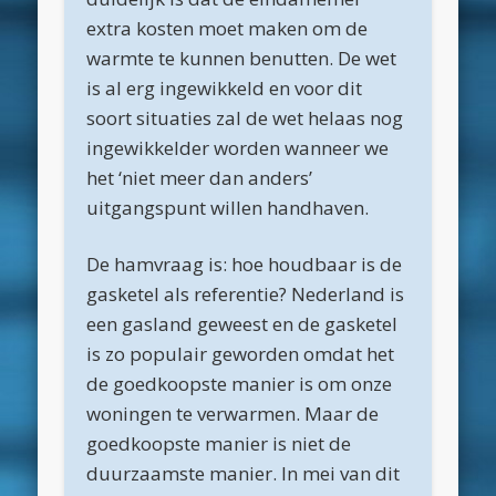
februari 2018
extra kosten moet maken om de
warmte te kunnen benutten. De wet
januari 2018
is al erg ingewikkeld en voor dit
december 2017
soort situaties zal de wet helaas nog
november 2017
ingewikkelder worden wanneer we
het ‘niet meer dan anders’
oktober 2017
uitgangspunt willen handhaven.
september 2017
augustus 2017
De hamvraag is: hoe houdbaar is de
gasketel als referentie? Nederland is
juni 2017
een gasland geweest en de gasketel
april 2017
is zo populair geworden omdat het
maart 2017
de goedkoopste manier is om onze
woningen te verwarmen. Maar de
februari 2017
goedkoopste manier is niet de
oktober 2016
duurzaamste manier. In mei van dit