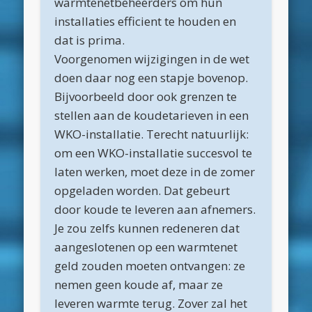
warmtenetbeheerders om hun
mei 2020
installaties efficient te houden en
april 2020
dat is prima.
Voorgenomen wijzigingen in de wet
maart 2020
doen daar nog een stapje bovenop.
februari 2020
Bijvoorbeeld door ook grenzen te
januari 2020
stellen aan de koudetarieven in een
WKO-installatie. Terecht natuurlijk:
december 2019
om een WKO-installatie succesvol te
november 2019
laten werken, moet deze in de zomer
oktober 2019
opgeladen worden. Dat gebeurt
door koude te leveren aan afnemers.
september 2019
Je zou zelfs kunnen redeneren dat
augustus 2019
aangeslotenen op een warmtenet
mei 2019
geld zouden moeten ontvangen: ze
nemen geen koude af, maar ze
april 2019
leveren warmte terug. Zover zal het
maart 2019