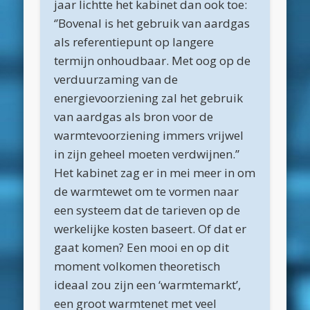
september 2016
jaar lichtte het kabinet dan ook toe:
‘’Bovenal is het gebruik van aardgas
augustus 2016
als referentiepunt op langere
juni 2016
termijn onhoudbaar. Met oog op de
mei 2016
verduurzaming van de
energievoorziening zal het gebruik
april 2016
van aardgas als bron voor de
maart 2016
warmtevoorziening immers vrijwel
februari 2016
in zijn geheel moeten verdwijnen.’’
Het kabinet zag er in mei meer in om
januari 2016
de warmtewet om te vormen naar
december 2015
een systeem dat de tarieven op de
november 2015
werkelijke kosten baseert. Of dat er
gaat komen? Een mooi en op dit
oktober 2015
moment volkomen theoretisch
september 2015
ideaal zou zijn een ‘warmtemarkt’,
augustus 2015
een groot warmtenet met veel