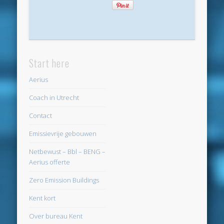
Start here
Aerius
Coach in Utrecht
Contact
Emissievrije gebouwen
Netbewust – Bbl – BENG –
Aerius offerte
Zero Emission Buildings
Kent kort
Over bureau Kent