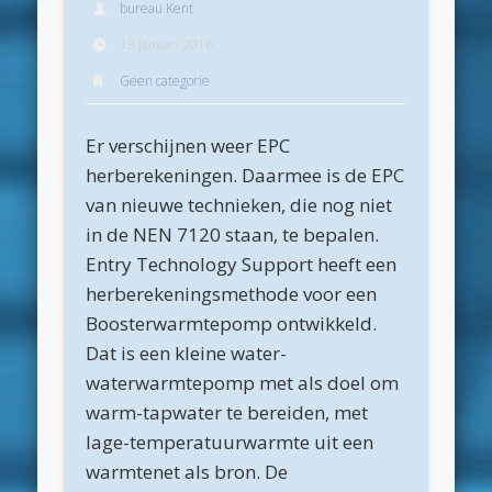
bureau Kent
Archieven
13 januari 2016
juli 2026
Geen categorie
juni 2026
Er verschijnen weer EPC
mei 2026
herberekeningen. Daarmee is de EPC
april 2026
van nieuwe technieken, die nog niet
maart 2026
in de NEN 7120 staan, te bepalen.
Entry Technology Support heeft een
februari 2026
herberekeningsmethode voor een
januari 2026
Boosterwarmtepomp ontwikkeld.
december 2025
Dat is een kleine water-
waterwarmtepomp met als doel om
oktober 2025
warm-tapwater te bereiden, met
juni 2025
lage-temperatuurwarmte uit een
mei 2025
warmtenet als bron. De