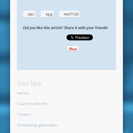
mei 2020
epc
epg
nen7120
april 2020
maart 2020
Did you like this article? Share it with your friends!
februari 2020
januari 2020
december 2019
november 2019
oktober 2019
Start here
september 2019
Aerius
augustus 2019
Coach in Utrecht
mei 2019
Contact
april 2019
Emissievrije gebouwen
maart 2019