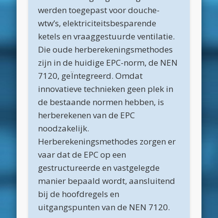
werden toegepast voor douche-
maart 2022
wtw’s, elektriciteitsbesparende
december 2021
ketels en vraaggestuurde ventilatie.
Die oude herberekeningsmethodes
april 2021
zijn in de huidige EPC-norm, de NEN
februari 2021
7120, geÏntegreerd. Omdat
januari 2021
innovatieve technieken geen plek in
de bestaande normen hebben, is
december 2020
herberekenen van de EPC
november 2020
noodzakelijk.
oktober 2020
Herberekeningsmethodes zorgen er
vaar dat de EPC op een
september 2020
gestructureerde en vastgelegde
augustus 2020
manier bepaald wordt, aansluitend
juli 2020
bij de hoofdregels en
uitgangspunten van de NEN 7120.
juni 2020