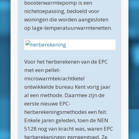
boosterwarmtepomp is een
maart 2025
nichetoepassing, bedoeld voor
februari 2025
woningen die worden aangesloten
januari 2025
op lage-temperatuurwarmtenetten.
december 2024
november 2024
oktober 2024
Voor het herberekenen van de EPC
met een pellet-
september 2024
microwarmtekrachtketel
juni 2024
ontwikkelde bureau Kent vorig jaar
april 2024
al een methode. Daarmee zijn de
eerste nieuwe EPC-
maart 2024
herberekeningsmethodes een feit.
februari 2024
Enkele jaren geleden, toen de NEN
november 2022
5128 nog van kracht was, waren EPC
herberekeningen gemeengoed. Ze
oktober 2022