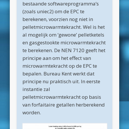
maart 2025
bestaande softwareprogramma’s
(zoals uniec2) om de EPC te
februari 2025
berekenen, voorzien nog niet in
januari 2025
pelletmicrowarmtekracht. Wel is het
december 2024
al mogelijk om ‘gewone’ pelletketels
en gasgestookte microwarmtekracht
november 2024
te berekenen. De NEN 7120 geeft het
oktober 2024
principe aan om het effect van
september 2024
microwarmtekracht op de EPC te
bepalen. Bureau Kent werkt dat
juni 2024
principe nu praktisch uit. In eerste
april 2024
instantie zal
maart 2024
pelletmicrowarmtekracht op basis
van forfaitaire getallen herberekend
februari 2024
worden.
november 2022
oktober 2022