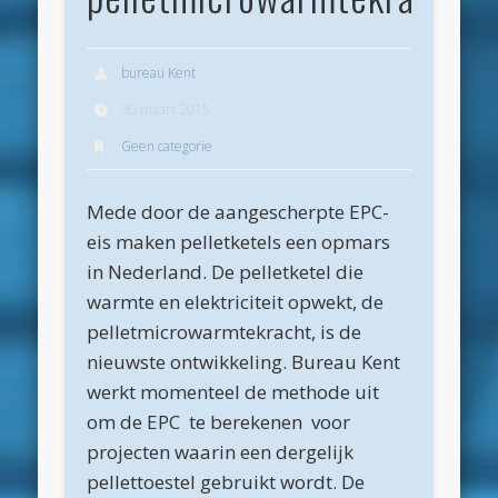
Archieven
juli 2026
bureau Kent
juni 2026
30 maart 2015
Geen categorie
mei 2026
april 2026
Mede door de aangescherpte EPC-
maart 2026
eis maken pelletketels een opmars
februari 2026
in Nederland. De pelletketel die
warmte en elektriciteit opwekt, de
januari 2026
pelletmicrowarmtekracht, is de
december 2025
nieuwste ontwikkeling. Bureau Kent
oktober 2025
werkt momenteel de methode uit
om de EPC te berekenen voor
juni 2025
projecten waarin een dergelijk
mei 2025
pellettoestel gebruikt wordt. De