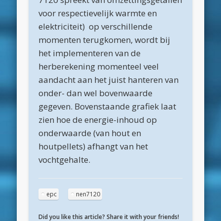
mei 2020
voor respectievelijk warmte en
april 2020
elektriciteit) op verschillende
momenten terugkomen, wordt bij
maart 2020
het implementeren van de
februari 2020
herberekening momenteel veel
januari 2020
aandacht aan het juist hanteren van
onder- dan wel bovenwaarde
december 2019
gegeven. Bovenstaande grafiek laat
november 2019
zien hoe de energie-inhoud op
oktober 2019
onderwaarde (van hout en
houtpellets) afhangt van het
september 2019
vochtgehalte.
augustus 2019
mei 2019
epc
nen7120
april 2019
Did you like this article? Share it with your friends!
maart 2019