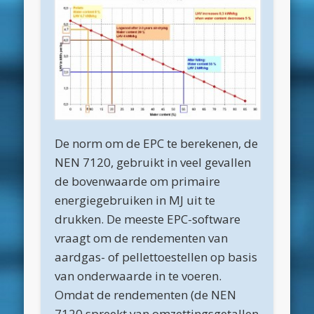
maart 2022
december 2021
april 2021
februari 2021
januari 2021
De norm om de EPC te berekenen, de
december 2020
NEN 7120, gebruikt in veel gevallen
november 2020
de bovenwaarde om primaire
oktober 2020
energiegebruiken in MJ uit te
drukken. De meeste EPC-software
september 2020
vraagt om de rendementen van
augustus 2020
aardgas- of pellettoestellen op basis
juli 2020
van onderwaarde in te voeren.
Omdat de rendementen (de NEN
juni 2020
7120 spreekt van omzettingsgetallen