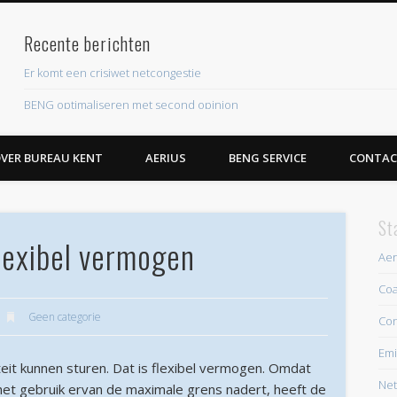
Recente berichten
ent
Er komt een crisiwet netcongestie
BENG optimaliseren met second opinion
Eis aan piekverbruik elektriciteit nieuwe woningen
VER BUREAU KENT
AERIUS
BENG SERVICE
CONTAC
Roestige BENG krijgt flinke upgrade
EPBD IV leidt naar nieuwe energielabelsystematiek
St
Recente reacties
lexibel vermogen
Archieven
Aer
Coa
juli 2026
Geen categorie
Con
juni 2026
Emi
mei 2026
teit kunnen sturen. Dat is flexibel vermogen. Omdat
Net
april 2026
et gebruik ervan de maximale grens nadert, heeft de