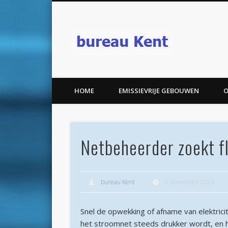
bureau K
HOME
EMISSIEVRIJE GEBOUWEN
O
Netbeheerder zoekt f
bureau Kent
5 november 2024
Snel de opwekking of afname van elektrici
het stroomnet steeds drukker wordt, en h