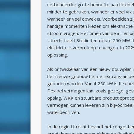
netbeheerder grote behoefte aan flexibe
minder te gebruiken, wanneer er veel vra
wanneer er veel opwek is. Voorbeelden zijn
handige momenten kiezen om elektrische a
stroom vragen. Het timen van de in- en uit
Utrecht heeft Stedin tenminste 250 MW f
elektriciteitsverbruik op te vangen. In 20
oplossing.
Als ontwikkelaar van een nieuw bouwplan is
het nieuwe gebouw het net extra gaan bela
geboden worden. Vanaf 250 kW is flexibe
Flexibel vermogen kan, zoals gezegd, gev
opslag, WKK en stuurbare productieproces
vermogen kunnen leveren zijn bijvoorbeel
waterbedrijven.
In de regio Utrecht bevindt het congestiem
groei doorzet en er onvoldoende flexibel