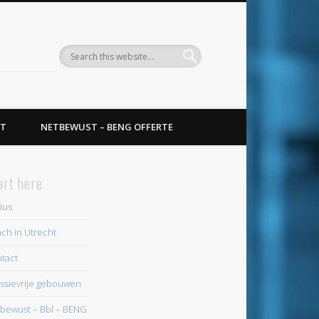
T
NETBEWUST – BENG OFFERTE
art here
ius
ch in Utrecht
tact
ssievrije gebouwen
bewust – Bbl – BENG