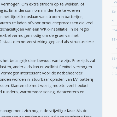
– A
l vermogen. Om extra stroom op te wekken, of
maart 2026
ag is. En andersom: om minder toe te voeren
Zer
februari 2026
 het tijdelijk opslaan van stroom in batterijen,
Ken
uto’s te laden of voor productieprocessen die veel
januari 2026
schakeltijden van een WKK-installatie. In de regio
Ove
december 2025
lexibel vermogen nodig om de groei van het
BEN
29 staat een netversterking gepland als structurelere
oktober 2025
BEN
juni 2025
BEN
 het belangrijk daar bewust van te zijn. Enerzijds zal
mei 2025
sten, anderzijds kan er wellicht flexibel vermogen
Emi
maart 2025
l vermogen interessant voor de netbeheerder.
blo
onden worden in: stuurbaar opladen van EV, batterij-
februari 2025
sen. Klanten die met weinig moeite veel flexibel
januari 2025
d tuinders, warmtevoorziening, datacenters en
december 2024
november 2024
anagement zich nog in de vrijwillige fase. Als de
 vermogen gevonden wordt, zal een verplichte fase