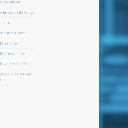
erius offerte
o Emission Buildings
t kort
r bureau Kent
G service
G 2nd opinion
G gecertificeerd
ssievrije gebouwen
g