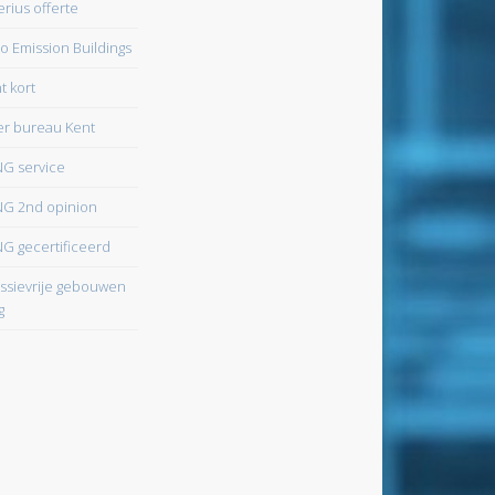
erius offerte
o Emission Buildings
t kort
r bureau Kent
G service
G 2nd opinion
G gecertificeerd
ssievrije gebouwen
g