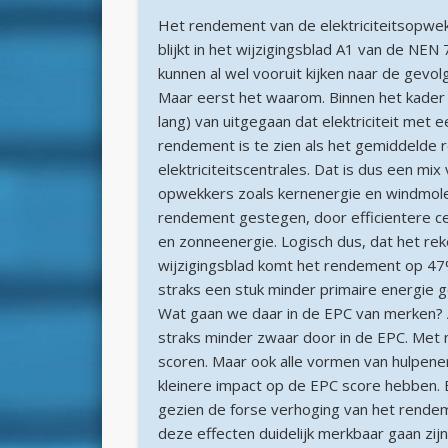
Het rendement van de elektriciteitsopwe
blijkt in het wijzigingsblad A1 van de NEN
kunnen al wel vooruit kijken naar de gevol
Maar eerst het waarom. Binnen het kader 
lang) van uitgegaan dat elektriciteit me
rendement is te zien als het gemiddelde
elektriciteitscentrales. Dat is dus een mi
opwekkers zoals kernenergie en windmole
rendement gestegen, door efficientere 
en zonneenergie. Logisch dus, dat het re
wijzigingsblad komt het rendement op 47%
straks een stuk minder primaire energie 
Wat gaan we daar in de EPC van merken? Al
straks minder zwaar door in de EPC. Me
scoren. Maar ook alle vormen van hulpener
kleinere impact op de EPC score hebben.
gezien de forse verhoging van het rende
deze effecten duidelijk merkbaar gaan zijn