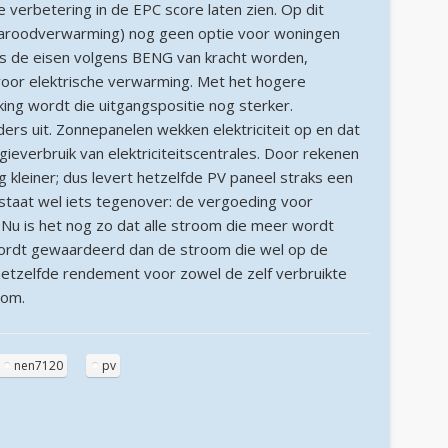
oktober 2024
e verbetering in de EPC score laten zien. Op dit
fraroodverwarming) nog geen optie voor woningen
september 2024
s de eisen volgens BENG van kracht worden,
juni 2024
voor elektrische verwarming. Met het hogere
ing wordt die uitgangspositie nog sterker.
april 2024
ders uit. Zonnepanelen wekken elektriciteit op en dat
maart 2024
ieverbruik van elektriciteitscentrales. Door rekenen
 kleiner; dus levert hetzelfde PV paneel straks een
februari 2024
 staat wel iets tegenover: de vergoeding voor
november 2022
 Nu is het nog zo dat alle stroom die meer wordt
wordt gewaardeerd dan de stroom die wel op de
oktober 2022
 hetzelfde rendement voor zowel de zelf verbruikte
maart 2022
oom.
december 2021
april 2021
nen7120
pv
februari 2021
januari 2021