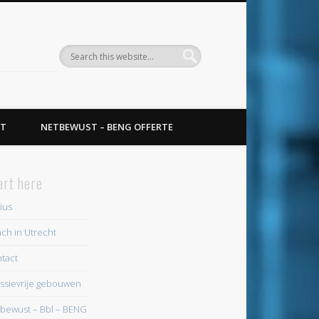
T
NETBEWUST – BENG OFFERTE
art here
ius
ch in Utrecht
tact
ssievrije gebouwen
bewust – Bbl – BENG