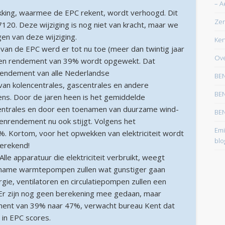
– A
maart 2026
kking, waarmee de EPC rekent, wordt verhoogd. Dit
Zer
 7120. Deze wijziging is nog niet van kracht, maar we
februari 2026
gen van deze wijziging.
Ken
januari 2026
van de EPC werd er tot nu toe (meer dan twintig jaar
Ove
t een rendement van 39% wordt opgewekt. Dat
december 2025
 rendement van alle Nederlandse
BEN
oktober 2025
x van kolencentrales, gascentrales en andere
BEN
ns. Door de jaren heen is het gemiddelde
juni 2025
centrales en door een toenamen van duurzame wind-
BEN
mei 2025
kenrendement nu ook stijgt. Volgens het
Emi
. Kortom, voor het opwekken van elektriciteit wordt
maart 2025
blo
gerekend!
februari 2025
le apparatuur die elektriciteit verbruikt, weegt
t name warmtepompen zullen wat gunstiger gaan
januari 2025
gie, ventilatoren en circulatiepompen zullen een
december 2024
 Er zijn nog geen berekening mee gedaan, maar
ment van 39% naar 47%, verwacht bureau Kent dat
november 2024
 in EPC scores.