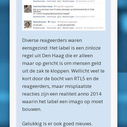
februari 2019
januari 2019
december 2018
Diverse reageerders waren
november 2018
eensgezind: Het label is een zinloze
oktober 2018
regel uit Den Haag die er alleen
september 2018
maar op gericht is om mensen geld
uit de zak te kloppen. Wellicht veel te
augustus 2018
kort door de bocht van RTL5 en de
juli 2018
reageerders, maar misplaatste
juni 2018
reacties zijn een realiteit anno 2014
waarin het label een imago op moet
mei 2018
bouwen.
april 2018
maart 2018
Gelukkig is er ook goed nieuws.