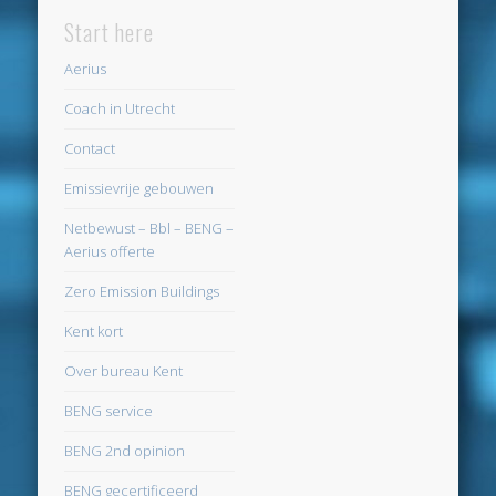
Start here
Aerius
Coach in Utrecht
Contact
Emissievrije gebouwen
Netbewust – Bbl – BENG –
Aerius offerte
Zero Emission Buildings
Kent kort
Over bureau Kent
BENG service
BENG 2nd opinion
BENG gecertificeerd