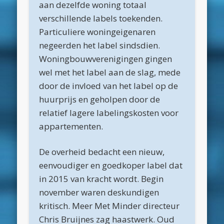
aan dezelfde woning totaal
maart 2022
verschillende labels toekenden.
Particuliere woningeigenaren
december 2021
negeerden het label sindsdien.
april 2021
Woningbouwverenigingen gingen
februari 2021
wel met het label aan de slag, mede
door de invloed van het label op de
januari 2021
huurprijs en geholpen door de
december 2020
relatief lagere labelingskosten voor
november 2020
appartementen.
oktober 2020
De overheid bedacht een nieuw,
september 2020
eenvoudiger en goedkoper label dat
augustus 2020
in 2015 van kracht wordt. Begin
november waren deskundigen
juli 2020
kritisch. Meer Met Minder directeur
juni 2020
Chris Bruijnes zag haastwerk. Oud