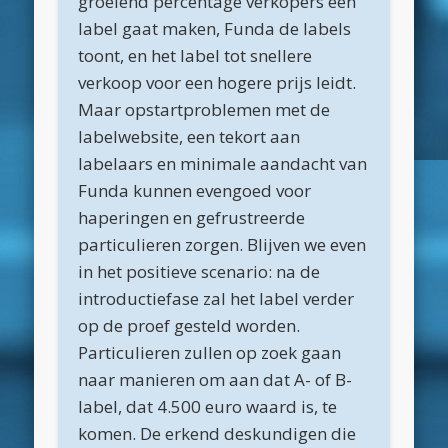
groeiend percentage verkopers een
juli 2015
label gaat maken, Funda de labels
toont, en het label tot snellere
juni 2015
verkoop voor een hogere prijs leidt.
mei 2015
Maar opstartproblemen met de
april 2015
labelwebsite, een tekort aan
labelaars en minimale aandacht van
maart 2015
Funda kunnen evengoed voor
februari 2015
haperingen en gefrustreerde
januari 2015
particulieren zorgen. Blijven we even
in het positieve scenario: na de
december 2014
introductiefase zal het label verder
november 2014
op de proef gesteld worden.
oktober 2014
Particulieren zullen op zoek gaan
naar manieren om aan dat A- of B-
september 2014
label, dat 4.500 euro waard is, te
Categorieën
komen. De erkend deskundigen die