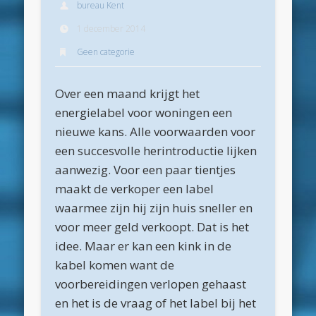
bureau Kent
Archieven
1 december 2014
juli 2026
Geen categorie
juni 2026
Over een maand krijgt het
mei 2026
energielabel voor woningen een
april 2026
nieuwe kans. Alle voorwaarden voor
maart 2026
een succesvolle herintroductie lijken
aanwezig. Voor een paar tientjes
februari 2026
maakt de verkoper een label
januari 2026
waarmee zijn hij zijn huis sneller en
december 2025
voor meer geld verkoopt. Dat is het
idee. Maar er kan een kink in de
oktober 2025
kabel komen want de
juni 2025
voorbereidingen verlopen gehaast
mei 2025
en het is de vraag of het label bij het