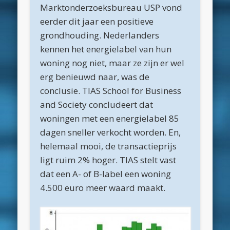
Marktonderzoeksbureau USP vond
februari 2018
eerder dit jaar een positieve
januari 2018
grondhouding. Nederlanders
december 2017
kennen het energielabel van hun
woning nog niet, maar ze zijn er wel
november 2017
erg benieuwd naar, was de
oktober 2017
conclusie. TIAS School for Business
september 2017
and Society concludeert dat
woningen met een energielabel 85
augustus 2017
dagen sneller verkocht worden. En,
juni 2017
helemaal mooi, de transactieprijs
april 2017
ligt ruim 2% hoger. TIAS stelt vast
dat een A- of B-label een woning
maart 2017
4.500 euro meer waard maakt.
februari 2017
oktober 2016