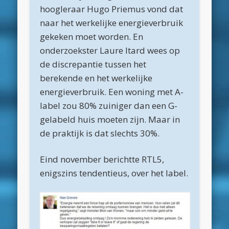
mei 2020
hoogleraar Hugo Priemus vond dat
naar het werkelijke energieverbruik
april 2020
gekeken moet worden. En
maart 2020
onderzoekster Laure Itard wees op
februari 2020
de discrepantie tussen het
berekende en het werkelijke
januari 2020
energieverbruik. Een woning met A-
december 2019
label zou 80% zuiniger dan een G-
november 2019
gelabeld huis moeten zijn. Maar in
de praktijk is dat slechts 30%.
oktober 2019
september 2019
Eind november berichtte RTL5,
augustus 2019
enigszins tendentieus, over het label.
mei 2019
april 2019
maart 2019