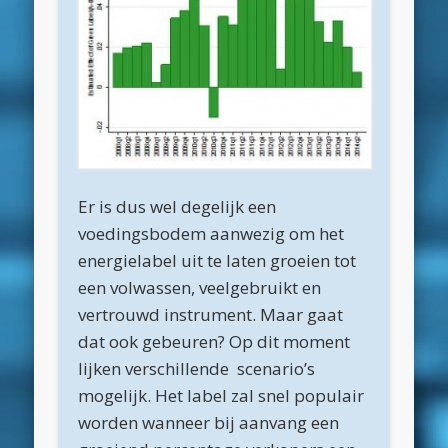
september 2016
augustus 2016
juni 2016
mei 2016
april 2016
maart 2016
Er is dus wel degelijk een
februari 2016
voedingsbodem aanwezig om het
januari 2016
energielabel uit te laten groeien tot
een volwassen, veelgebruikt en
december 2015
vertrouwd instrument. Maar gaat
november 2015
dat ook gebeuren? Op dit moment
oktober 2015
lijken verschillende scenario’s
mogelijk. Het label zal snel populair
september 2015
worden wanneer bij aanvang een
augustus 2015