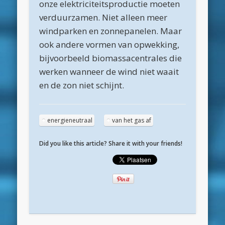
onze elektriciteitsproductie moeten
mei 2020
verduurzamen. Niet alleen meer
april 2020
windparken en zonnepanelen. Maar
maart 2020
ook andere vormen van opwekking,
bijvoorbeeld biomassacentrales die
februari 2020
werken wanneer de wind niet waait
januari 2020
en de zon niet schijnt.
december 2019
november 2019
energieneutraal
van het gas af
oktober 2019
Did you like this article? Share it with your friends!
september 2019
augustus 2019
mei 2019
april 2019
maart 2019