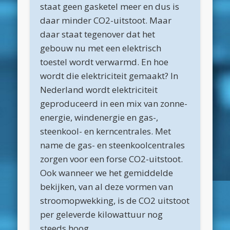
maart 2025
staat geen gasketel meer en dus is
daar minder CO2-uitstoot. Maar
februari 2025
daar staat tegenover dat het
januari 2025
gebouw nu met een elektrisch
december 2024
toestel wordt verwarmd. En hoe
wordt die elektriciteit gemaakt? In
november 2024
Nederland wordt elektriciteit
oktober 2024
geproduceerd in een mix van zonne-
september 2024
energie, windenergie en gas-,
steenkool- en kerncentrales. Met
juni 2024
name de gas- en steenkoolcentrales
april 2024
zorgen voor een forse CO2-uitstoot.
maart 2024
Ook wanneer we het gemiddelde
bekijken, van al deze vormen van
februari 2024
stroomopwekking, is de CO2 uitstoot
november 2022
per geleverde kilowattuur nog
oktober 2022
steeds hoog.