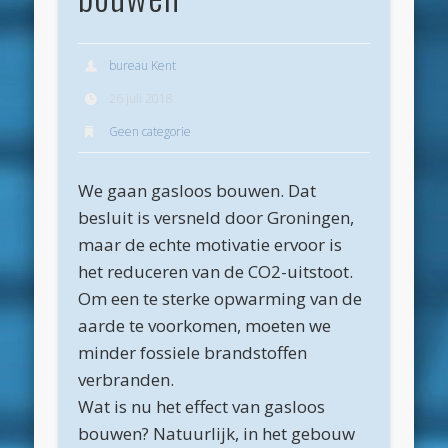
Archieven
juli 2026
bureau Kent
juni 2026
26 juli 2018
Geen categorie
mei 2026
april 2026
We gaan gasloos bouwen. Dat
maart 2026
besluit is versneld door Groningen,
februari 2026
maar de echte motivatie ervoor is
het reduceren van de CO2-uitstoot.
januari 2026
Om een te sterke opwarming van de
december 2025
aarde te voorkomen, moeten we
oktober 2025
minder fossiele brandstoffen
verbranden.
juni 2025
Wat is nu het effect van gasloos
mei 2025
bouwen? Natuurlijk, in het gebouw