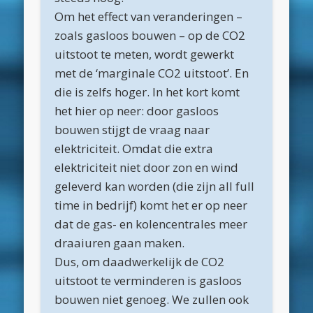
Om het effect van veranderingen –
maart 2022
zoals gasloos bouwen – op de CO2
december 2021
uitstoot te meten, wordt gewerkt
april 2021
met de ‘marginale CO2 uitstoot’. En
die is zelfs hoger. In het kort komt
februari 2021
het hier op neer: door gasloos
januari 2021
bouwen stijgt de vraag naar
december 2020
elektriciteit. Omdat die extra
elektriciteit niet door zon en wind
november 2020
geleverd kan worden (die zijn all full
oktober 2020
time in bedrijf) komt het er op neer
september 2020
dat de gas- en kolencentrales meer
draaiuren gaan maken.
augustus 2020
Dus, om daadwerkelijk de CO2
juli 2020
uitstoot te verminderen is gasloos
juni 2020
bouwen niet genoeg. We zullen ook