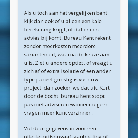
maart 2022
Als u toch aan het vergelijken bent,
december 2021
kijk dan ook of u alleen een kale
berekening krijgt, of dat er een
april 2021
advies bij komt. Bureau Kent rekent
februari 2021
zonder meerkosten meerdere
januari 2021
varianten uit, waarna de keuze aan
u is. Ziet u andere opties, of vraagt u
december 2020
zich af of extra isolatie of een ander
november 2020
type paneel gunstig is voor uw
oktober 2020
project, dan zoeken we dat uit. Kort
door de bocht: bureau Kent stopt
september 2020
pas met adviseren wanneer u geen
augustus 2020
vragen meer kunt verzinnen.
juli 2020
Vul deze gegevens in voor een
juni 2020
offerte, prijsopgaaf, aanbieding of