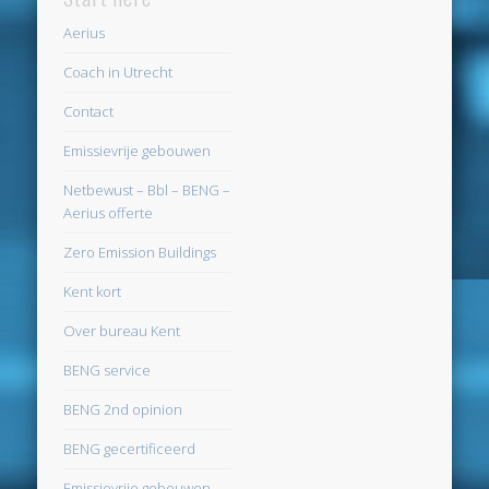
Aerius
februari 2019
Coach in Utrecht
januari 2019
Contact
december 2018
Emissievrije gebouwen
november 2018
Netbewust – Bbl – BENG –
oktober 2018
Aerius offerte
september 2018
Zero Emission Buildings
augustus 2018
Kent kort
juli 2018
Over bureau Kent
juni 2018
BENG service
mei 2018
BENG 2nd opinion
april 2018
BENG gecertificeerd
maart 2018
Emissievrije gebouwen