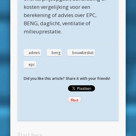
mei 2020
kosten vergelijking voor een
berekening of advies over EPC,
april 2020
BENG, daglicht, ventilatie of
maart 2020
milieuprestatie.
februari 2020
januari 2020
advies
beng
bouwbesluit
december 2019
epc
november 2019
Did you like this article? Share it with your friends!
oktober 2019
september 2019
augustus 2019
mei 2019
april 2019
Start here
maart 2019