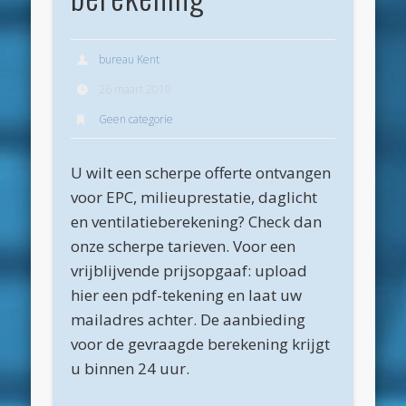
Archieven
juli 2026
bureau Kent
juni 2026
26 maart 2019
Geen categorie
mei 2026
april 2026
U wilt een scherpe offerte ontvangen
maart 2026
voor EPC, milieuprestatie, daglicht
februari 2026
en ventilatieberekening? Check dan
onze scherpe tarieven. Voor een
januari 2026
vrijblijvende prijsopgaaf: upload
december 2025
hier een pdf-tekening en laat uw
oktober 2025
mailadres achter. De aanbieding
voor de gevraagde berekening krijgt
juni 2025
u binnen 24 uur.
mei 2025