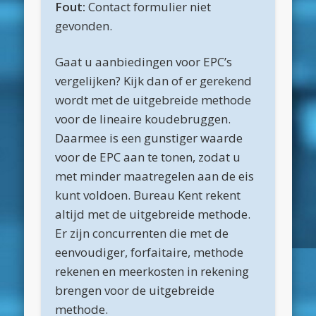
Fout:
Contact formulier niet
maart 2025
gevonden.
februari 2025
januari 2025
Gaat u aanbiedingen voor EPC’s
vergelijken? Kijk dan of er gerekend
december 2024
wordt met de uitgebreide methode
november 2024
voor de lineaire koudebruggen.
oktober 2024
Daarmee is een gunstiger waarde
voor de EPC aan te tonen, zodat u
september 2024
met minder maatregelen aan de eis
juni 2024
kunt voldoen. Bureau Kent rekent
april 2024
altijd met de uitgebreide methode.
Er zijn concurrenten die met de
maart 2024
eenvoudiger, forfaitaire, methode
februari 2024
rekenen en meerkosten in rekening
november 2022
brengen voor de uitgebreide
methode.
oktober 2022