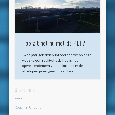
Archieven
juli 2026
juni 2026
mei 2026
Hoe zit het nu met de PEF?
april 2026
maart 2026
Twee jaar geleden publiceerden we op deze
website een realitycheck: hoe is het
februari 2026
opwekrendement van elektriciteit in de
januari 2026
afgelopen jaren geëvolueerd en …
december 2025
Start here
oktober 2025
Aerius
juni 2025
Coach in Utrecht
mei 2025