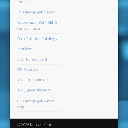
Contact
maart 2025
Emissievrije gebouwen
februari 2025
Netbewust – Bbl – BENG –
januari 2025
Aerius offerte
december 2024
Zero Emission Buildings
november 2024
Kent kort
oktober 2024
Over bureau Kent
september 2024
BENG service
juni 2024
BENG 2nd opinion
april 2024
BENG gecertificeerd
maart 2024
Emissievrije gebouwen
februari 2024
blog
november 2022
© 2026 bureau Kent
oktober 2022