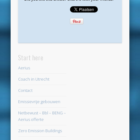
maart 2022
december 2021
april 2021
februari 2021
januari 2021
Start here
december 2020
Aerius
november 2020
Coach in Utrecht
oktober 2020
Contact
september 2020
Emissievrije gebouwen
augustus 2020
Netbewust – Bbl – BENG –
Aerius offerte
juli 2020
Zero Emission Buildings
juni 2020