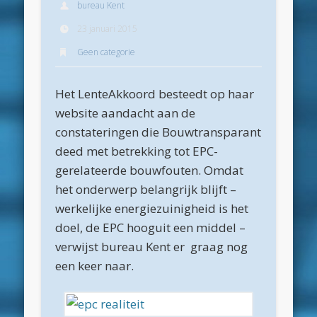
bureau Kent
Archieven
23 januari 2015
juli 2026
Geen categorie
juni 2026
Het LenteAkkoord besteedt op haar
mei 2026
website aandacht aan de
april 2026
constateringen die Bouwtransparant
maart 2026
deed met betrekking tot EPC-
gerelateerde bouwfouten. Omdat
februari 2026
het onderwerp belangrijk blijft –
januari 2026
werkelijke energiezuinigheid is het
december 2025
doel, de EPC hooguit een middel –
verwijst bureau Kent er graag nog
oktober 2025
een keer naar.
juni 2025
mei 2025