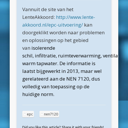
maart 2025
Vannuit de site van het
februari 2025
LenteAkkoord:
http://www.lente-
januari 2025
akkoord.nl/epc-uitvoering/
kan
doorgeklikt worden naar problemen
december 2024
en oplossingen op het gebied
november 2024
van
isolerende
oktober 2024
schil, infiltratie, ruimteverwarming, ventilatie 
warm tapwater. De informatie is
september 2024
laatst bijgewerkt in 2013, maar wel
juni 2024
gerelateerd aan de NEN 7120, dus
april 2024
volledig van toepassing op de
huidige norm.
maart 2024
februari 2024
epc
nen7120
november 2022
oktober 2022
Did you like this article? Share it with your friends!