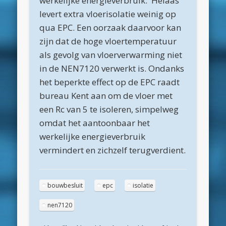
werkelijke energieverbruik. Helaas
levert extra vloerisolatie weinig op
maart 2022
qua EPC. Een oorzaak daarvoor kan
december 2021
zijn dat de hoge vloertemperatuur
april 2021
als gevolg van vloerverwarming niet
in de NEN7120 verwerkt is. Ondanks
februari 2021
het beperkte effect op de EPC raadt
januari 2021
bureau Kent aan om de vloer met
december 2020
een Rc van 5 te isoleren, simpelweg
omdat het aantoonbaar het
november 2020
werkelijke energieverbruik
oktober 2020
vermindert en zichzelf terugverdient.
september 2020
augustus 2020
bouwbesluit
epc
isolatie
juli 2020
nen7120
juni 2020