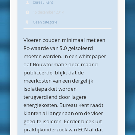
bureau Kent
Archieven
15 december 2014
juli 2026
Geen categorie
juni 2026
Vloeren zouden minimaal met een
mei 2026
Rc-waarde van 5,0 geisoleerd
april 2026
moeten worden. In een whitepaper
maart 2026
dat Bouwformatie deze maand
publiceerde, blijkt dat de
februari 2026
meerkosten van een dergelijk
januari 2026
isolatiepakket worden
december 2025
terugverdiend door lagere
energiekosten. Bureau Kent raadt
oktober 2025
klanten al langer aan om de vloer
juni 2025
goed te isoleren. Eerder bleek uit
mei 2025
praktijkonderzoek van ECN al dat