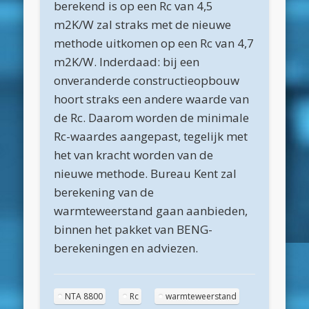
berekend is op een Rc van 4,5
maart 2025
m2K/W zal straks met de nieuwe
februari 2025
methode uitkomen op een Rc van 4,7
januari 2025
m2K/W. Inderdaad: bij een
onveranderde constructieopbouw
december 2024
hoort straks een andere waarde van
november 2024
de Rc. Daarom worden de minimale
oktober 2024
Rc-waardes aangepast, tegelijk met
het van kracht worden van de
september 2024
nieuwe methode. Bureau Kent zal
juni 2024
berekening van de
april 2024
warmteweerstand gaan aanbieden,
binnen het pakket van BENG-
maart 2024
berekeningen en adviezen.
februari 2024
november 2022
NTA 8800
Rc
warmteweerstand
oktober 2022