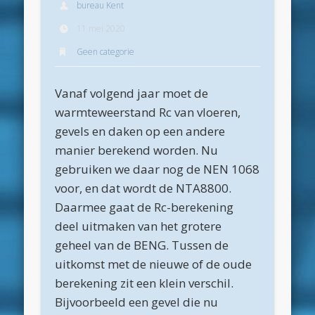
bureau Kent
Archieven
11 mei 2020
juli 2026
Geen categorie
juni 2026
Vanaf volgend jaar moet de
mei 2026
warmteweerstand Rc van vloeren,
april 2026
gevels en daken op een andere
maart 2026
manier berekend worden. Nu
gebruiken we daar nog de NEN 1068
februari 2026
voor, en dat wordt de NTA8800.
januari 2026
Daarmee gaat de Rc-berekening
december 2025
deel uitmaken van het grotere
geheel van de BENG. Tussen de
oktober 2025
uitkomst met de nieuwe of de oude
juni 2025
berekening zit een klein verschil.
mei 2025
Bijvoorbeeld een gevel die nu