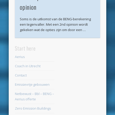
opinion
Archieven
juli 2026
Soms is de uitkomst van de BENG-berekening
een tegenvaller. Met een 2nd opinion wordt
juni 2026
gekeken wat de opties zijn om door een …
mei 2026
april 2026
Start here
maart 2026
Aerius
februari 2026
Coach in Utrecht
januari 2026
Contact
december 2025
Emissievrije gebouwen
oktober 2025
Netbewust – Bbl – BENG –
juni 2025
Aerius offerte
mei 2025
Zero Emission Buildings