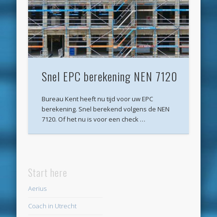
Archieven
juli 2026
juni 2026
mei 2026
Snel EPC berekening NEN 7120
april 2026
maart 2026
Bureau Kent heeft nu tijd voor uw EPC
berekening. Snel berekend volgens de NEN
februari 2026
7120. Of het nu is voor een check …
januari 2026
december 2025
oktober 2025
Start here
juni 2025
Aerius
mei 2025
Coach in Utrecht