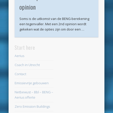
opinion
Archieven
juli 2026
Soms is de uitkomst van de BENG-berekening
een tegenvaller. Met een 2nd opinion wordt
juni 2026
gekeken wat de opties zijn om door een …
mei 2026
april 2026
Start here
maart 2026
Aerius
februari 2026
Coach in Utrecht
januari 2026
Contact
december 2025
Emissievrije gebouwen
oktober 2025
Netbewust – Bbl – BENG –
juni 2025
Aerius offerte
mei 2025
Zero Emission Buildings