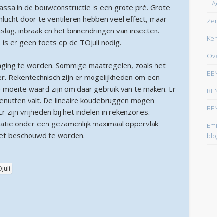
– A
ssa in de bouwconstructie is een grote pré. Grote
maart 2026
lucht door te ventileren hebben veel effect, maar
Zer
februari 2026
lag, inbraak en het binnendringen van insecten.
Ken
s er geen toets op de TOjuli nodig.
januari 2026
Ove
december 2025
tdaging te worden. Sommige maatregelen, zoals het
BEN
er. Rekentechnisch zijn er mogelijkheden om een
oktober 2025
e moeite waard zijn om daar gebruik van te maken. Er
BEN
juni 2025
e benutten valt. De lineaire koudebruggen mogen
BEN
r zijn vrijheden bij het indelen in rekenzones.
mei 2025
tatie onder een gezamenlijk maximaal oppervlak
Emi
maart 2025
 niet beschouwd te worden.
blo
februari 2025
januari 2025
juli
december 2024
november 2024