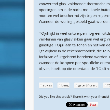
zonwerend glas. Voldoende thermische ma
openingen om in de nacht met koele buiten
moeten wel beschermd zijn tegen regenins
Wanneer de woning gekoeld gaat worden, i
TOjuli lijkt in veel ontwerpen nog een ui
verkleinen van glasvlakken gaan wel èrg v
gunstige TOjuli aan te tonen en het kan d
ligt vrijheid in de rekenmethodiek, die t
forfaitair of uitgebreid berekend worden. E
Wanneer de kozijnen per specifieke oriën
blijven, hoeft op die oriëntatie de TOjuli
advies
beng
gecertificeerd
TO
Did you like this article? Share it with your friends!