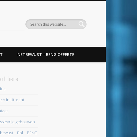
T
NETBEWUST – BENG OFFERTE
art here
ius
ch in Utrecht
tact
ssievrije gebouwen
bewust – Bbl – BENG