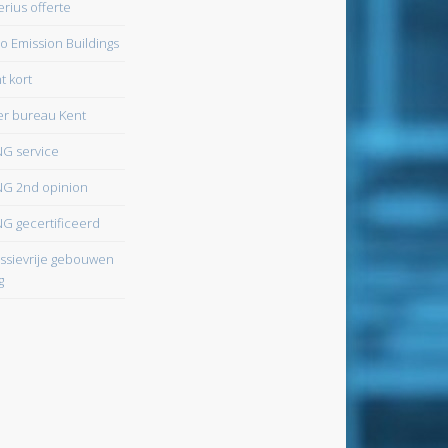
erius offerte
o Emission Buildings
t kort
r bureau Kent
G service
G 2nd opinion
G gecertificeerd
ssievrije gebouwen
g