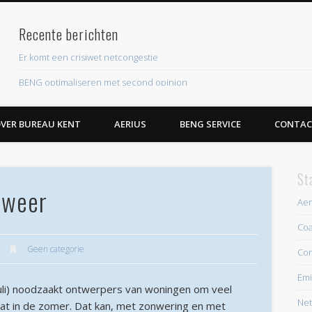
Recente berichten
ent
Er komt een crisiwet netcongestie
BENG optimaliseren met second opinion
Eis aan piekverbruik elektriciteit nieuwe woningen
VER BUREAU KENT
AERIUS
BENG SERVICE
CONTAC
Roestige BENG krijgt flinke upgrade
EPBD IV leidt naar nieuwe energielabelsystematiek
St
Recente reacties
 weer
Archieven
Aer
Coa
juli 2026
Geen categorie
Con
juni 2026
Emi
mei 2026
li) noodzaakt ontwerpers van woningen om veel
Net
april 2026
at in de zomer. Dat kan, met zonwering en met